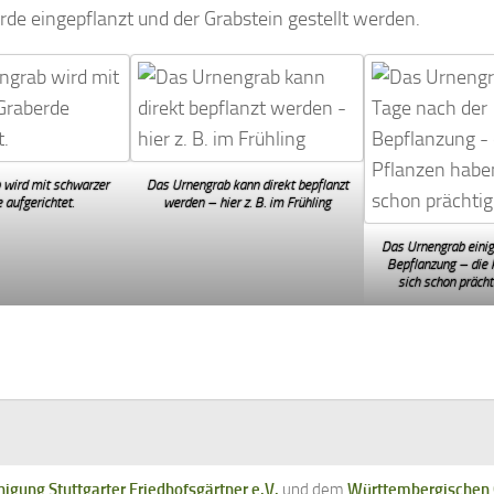
rde eingepflanzt und der Grabstein gestellt werden.
 wird mit schwarzer
Das Urnengrab kann direkt bepflanzt
 aufgerichtet.
werden – hier z. B. im Frühling
Das Urnengrab einig
Bepflanzung – die 
sich schon prächt
nigung Stuttgarter Friedhofsgärtner e.V.
und dem
Württembergischen G