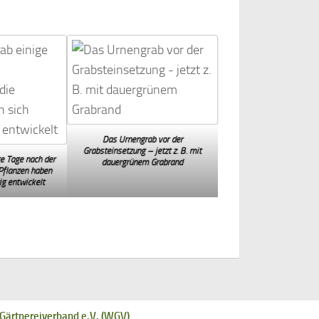
Das Urnengrab vor der
Grabsteinsetzung – jetzt z. B. mit
e Tage nach der
dauergrünem Grabrand
Pflanzen haben
ig entwickelt
ärtnereiverband e.V. (WGV)