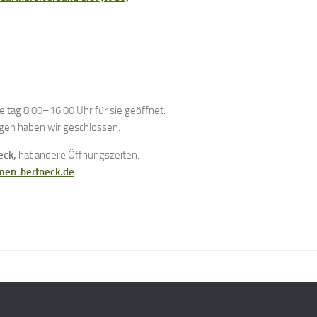
itag 8.00–16.00 Uhr für sie geöffnet.
gen haben wir geschlossen.
eck,
hat andere Öffnungszeiten.
en-hertneck.de