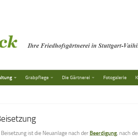
altung
Grabpflege
Die Gärtnerei
Fotogalerie
K
Beisetzung
r Beisetzung ist die Neuanlage nach der
Beerdigung
, nach d