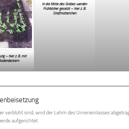
In die Mitte des Grabes werden
Frühblüher gesetzt – hier z. B.
Stiefmütterchen
ng – hier z. B. mit
Bodendeckern
nenbeisetzung
 verblüht sind, wird der Lehm des Urneneinlasses abgetrage
erde aufgerichtet.