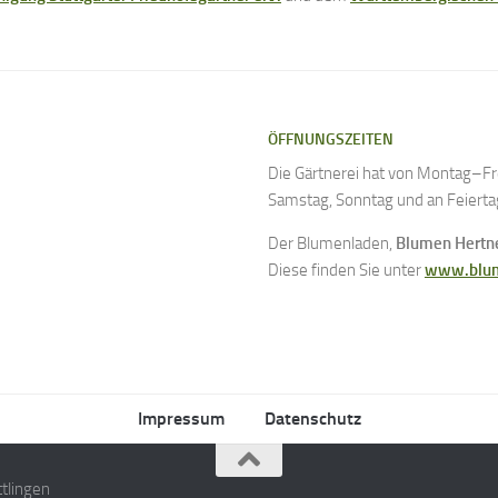
ÖFFNUNGSZEITEN
Die Gärtnerei hat von Montag–Fre
Samstag, Sonntag und an Feierta
Der Blumenladen,
Blumen Hertn
Diese finden Sie unter
www.blum
Impressum
Datenschutz
ttlingen