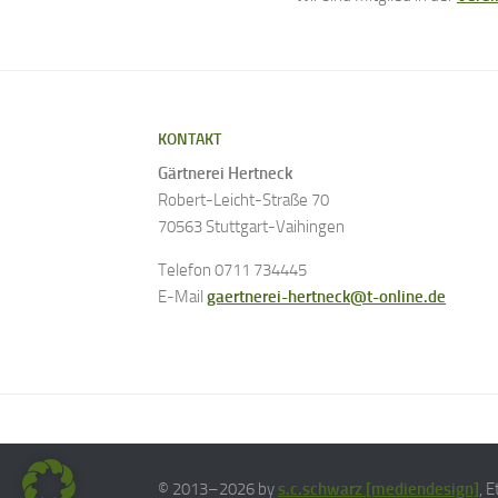
KONTAKT
Gärtnerei Hertneck
Robert-Leicht-Straße 70
70563 Stuttgart-Vaihingen
Telefon 0711 734445
E-Mail
gaertnerei-hertneck@t-online.de
© 2013–2026 by
s.c.schwarz [mediendesign]
, E